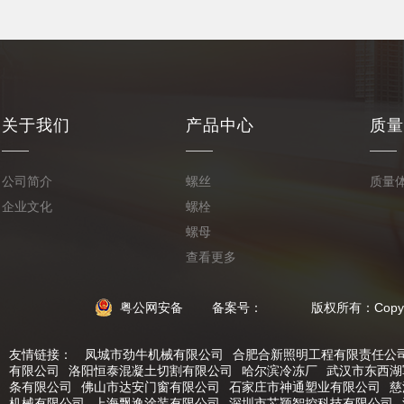
关于我们
产品中心
质量
公司简介
螺丝
质量
企业文化
螺栓
螺母
查看更多
粤公网安备
备案号： 版权所有：Copyright © 2
友情链接：
凤城市劲牛机械有限公司
合肥合新照明工程有限责任公
有限公司
洛阳恒泰混凝土切割有限公司
哈尔滨冷冻厂
武汉市东西湖
条有限公司
佛山市达安门窗有限公司
石家庄市神通塑业有限公司
慈
机械有限公司
上海飘逸涂装有限公司
深圳市芯颖智控科技有限公司