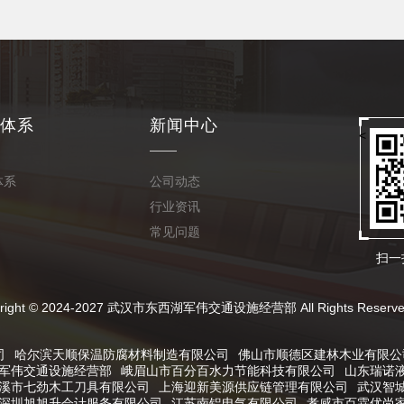
体系
新闻中心
<
体系
公司动态
行业资讯
常见问题
扫一
024-2027 武汉市东西湖军伟交通设施经营部 All Rights Reserve
司
哈尔滨天顺保温防腐材料制造有限公司
佛山市顺德区建林木业有限公
军伟交通设施经营部
峨眉山市百分百水力节能科技有限公司
山东瑞诺
溪市七劲木工刀具有限公司
上海迎新美源供应链管理有限公司
武汉智
深圳旭旭升会计服务有限公司
江苏南铝电气有限公司
孝感市百霖优尚