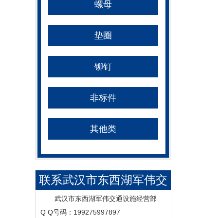
螺母
垫圈
铆钉
非标件
其他类
联系武汉市东西湖军伟交
通设施经营部--优质交通
武汉市东西湖军伟交通设施经营部
Q Q号码：199275997897