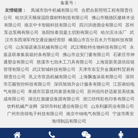
备案号：
友情链接：
凤城市劲牛机械有限公司
合肥合新照明工程有限责任
公司
哈尔滨天顺保温防腐材料制造有限公司
佛山市顺德区建林木业
有限公司
南京中卡智能科技有限公司
四川洪德酒业有限公司
苏州
泵达泵阀有限公司
洛阳恒泰混凝土切割有限公司
哈尔滨冷冻厂
武
汉市东西湖军伟交通设施经营部
峨眉山市百分百水力节能科技有限
公司
山东瑞诺液压机械有限公司
武汉博欧特生物科技有限公司
永
嘉县联泰集装箱封条有限公司
佛山市达安门窗有限公司
石家庄市神
通塑业有限公司
慈溪市七劲木工刀具有限公司
上海迎新美源供应链
管理有限公司
武汉智城科技有限公司
天津市东宝升金属材料贸易有
限责任公司
巩义市世昌机械有限公司
上海飘逸涂装有限公司
深圳
市芯颖智控科技有限公司
深圳旭旭升会计服务有限公司
江苏南铝电
气有限公司
孝感市百霖优尚家居有限公司
苏州佰尚舒适家居系统集
成有限公司
湖北红旗建设集团有限公司
浙江经纬彩色印务有限公司
饮料机械产业网
深圳市科虹通信有限公司
山东利蒙药业有限公司
广州市倍得电子科技有限公司
南京中纳电气有限公司
宁波市甬安
海绵制品有限公司