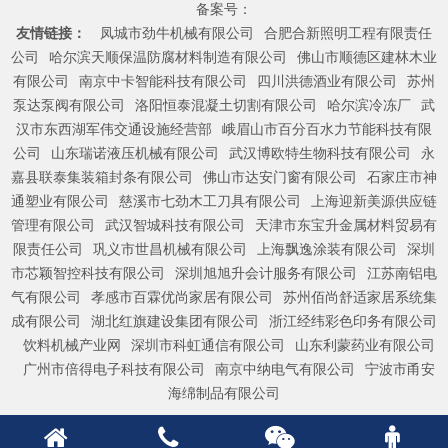
备案号：
友情链接：
凤城市劲牛机械有限公司
合肥合新照明工程有限责任
公司
哈尔滨天顺保温防腐材料制造有限公司
佛山市顺德区建林木业
有限公司
南京中卡智能科技有限公司
四川洪德酒业有限公司
苏州
泵达泵阀有限公司
洛阳恒泰混凝土切割有限公司
哈尔滨冷冻厂
武
汉市东西湖军伟交通设施经营部
峨眉山市百分百水力节能科技有限
公司
山东瑞诺液压机械有限公司
武汉博欧特生物科技有限公司
永
嘉县联泰集装箱封条有限公司
佛山市达安门窗有限公司
石家庄市神
通塑业有限公司
慈溪市七劲木工刀具有限公司
上海迎新美源供应链
管理有限公司
武汉智城科技有限公司
天津市东宝升金属材料贸易有
限责任公司
巩义市世昌机械有限公司
上海飘逸涂装有限公司
深圳
市芯颖智控科技有限公司
深圳旭旭升会计服务有限公司
江苏南铝电
气有限公司
孝感市百霖优尚家居有限公司
苏州佰尚舒适家居系统集
成有限公司
湖北红旗建设集团有限公司
浙江经纬彩色印务有限公司
饮料机械产业网
深圳市科虹通信有限公司
山东利蒙药业有限公司
广州市倍得电子科技有限公司
南京中纳电气有限公司
宁波市甬安
海绵制品有限公司