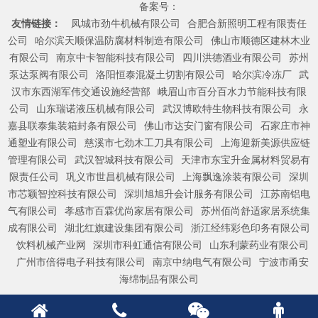
备案号：
友情链接：
凤城市劲牛机械有限公司
合肥合新照明工程有限责任
公司
哈尔滨天顺保温防腐材料制造有限公司
佛山市顺德区建林木业
有限公司
南京中卡智能科技有限公司
四川洪德酒业有限公司
苏州
泵达泵阀有限公司
洛阳恒泰混凝土切割有限公司
哈尔滨冷冻厂
武
汉市东西湖军伟交通设施经营部
峨眉山市百分百水力节能科技有限
公司
山东瑞诺液压机械有限公司
武汉博欧特生物科技有限公司
永
嘉县联泰集装箱封条有限公司
佛山市达安门窗有限公司
石家庄市神
通塑业有限公司
慈溪市七劲木工刀具有限公司
上海迎新美源供应链
管理有限公司
武汉智城科技有限公司
天津市东宝升金属材料贸易有
限责任公司
巩义市世昌机械有限公司
上海飘逸涂装有限公司
深圳
市芯颖智控科技有限公司
深圳旭旭升会计服务有限公司
江苏南铝电
气有限公司
孝感市百霖优尚家居有限公司
苏州佰尚舒适家居系统集
成有限公司
湖北红旗建设集团有限公司
浙江经纬彩色印务有限公司
饮料机械产业网
深圳市科虹通信有限公司
山东利蒙药业有限公司
广州市倍得电子科技有限公司
南京中纳电气有限公司
宁波市甬安
海绵制品有限公司