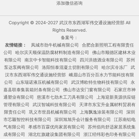
添加微信咨询
Copyright © 2024-2027 武汉市东西湖军伟交通设施经营部 All
Rights Reserved.
备案号：
友情链接：
凤城市劲牛机械有限公司
合肥合新照明工程有限责任
公司
哈尔滨天顺保温防腐材料制造有限公司
佛山市顺德区建林木业
有限公司
南京中卡智能科技有限公司
四川洪德酒业有限公司
苏州
泵达泵阀有限公司
洛阳恒泰混凝土切割有限公司
哈尔滨冷冻厂
武
汉市东西湖军伟交通设施经营部
峨眉山市百分百水力节能科技有限
公司
山东瑞诺液压机械有限公司
武汉博欧特生物科技有限公司
永
嘉县联泰集装箱封条有限公司
佛山市达安门窗有限公司
石家庄市神
通塑业有限公司
慈溪市七劲木工刀具有限公司
上海迎新美源供应链
管理有限公司
武汉智城科技有限公司
天津市东宝升金属材料贸易有
限责任公司
巩义市世昌机械有限公司
上海飘逸涂装有限公司
深圳
市芯颖智控科技有限公司
深圳旭旭升会计服务有限公司
江苏南铝电
气有限公司
孝感市百霖优尚家居有限公司
苏州佰尚舒适家居系统集
成有限公司
湖北红旗建设集团有限公司
浙江经纬彩色印务有限公司